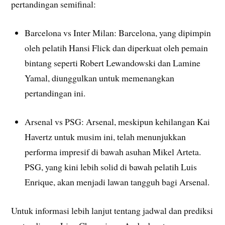
pertandingan semifinal:​
Barcelona vs Inter Milan: Barcelona, yang dipimpin
oleh pelatih Hansi Flick dan diperkuat oleh pemain
bintang seperti Robert Lewandowski dan Lamine
Yamal, diunggulkan untuk memenangkan
pertandingan ini.​
Arsenal vs PSG:
Arsenal, meskipun kehilangan Kai
Havertz untuk musim ini, telah menunjukkan
performa impresif di bawah asuhan Mikel Arteta.
PSG, yang kini lebih solid di bawah pelatih Luis
Enrique, akan menjadi lawan tangguh bagi Arsenal.
Untuk informasi lebih lanjut tentang jadwal dan prediksi