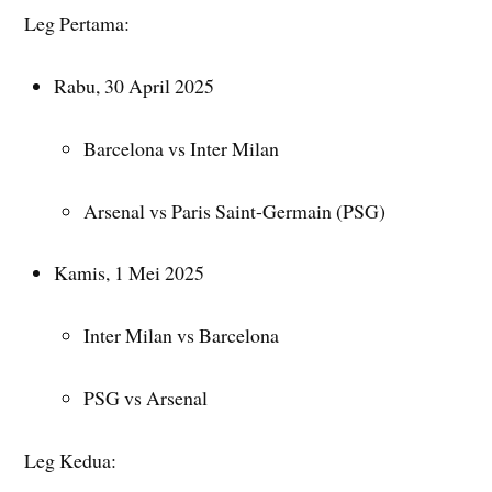
Leg Pertama:
Rabu, 30 April 2025
Barcelona vs Inter Milan
Arsenal vs Paris Saint-Germain (PSG)
Kamis, 1 Mei 2025
Inter Milan vs Barcelona
PSG vs Arsenal
Leg Kedua: