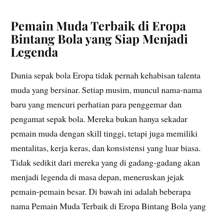
Pemain Muda Terbaik di Eropa
Bintang Bola yang Siap Menjadi
Legenda
Dunia sepak bola Eropa tidak pernah kehabisan talenta
muda yang bersinar. Setiap musim, muncul nama-nama
baru yang mencuri perhatian para penggemar dan
pengamat sepak bola. Mereka bukan hanya sekadar
pemain muda dengan skill tinggi, tetapi juga memiliki
mentalitas, kerja keras, dan konsistensi yang luar biasa.
Tidak sedikit dari mereka yang di gadang-gadang akan
menjadi legenda di masa depan, meneruskan jejak
pemain-pemain besar. Di bawah ini adalah beberapa
nama Pemain Muda Terbaik di Eropa Bintang Bola yang