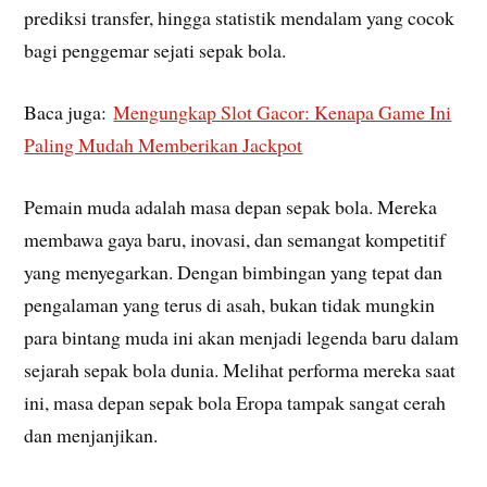
prediksi transfer, hingga statistik mendalam yang cocok
bagi penggemar sejati sepak bola.
Baca juga:
Mengungkap Slot Gacor: Kenapa Game Ini
Paling Mudah Memberikan Jackpot
Pemain muda adalah masa depan sepak bola. Mereka
membawa gaya baru, inovasi, dan semangat kompetitif
yang menyegarkan. Dengan bimbingan yang tepat dan
pengalaman yang terus di asah, bukan tidak mungkin
para bintang muda ini akan menjadi legenda baru dalam
sejarah sepak bola dunia. Melihat performa mereka saat
ini, masa depan sepak bola Eropa tampak sangat cerah
dan menjanjikan.