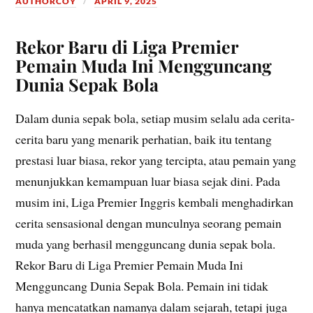
AUTHORCOY
APRIL 9, 2025
Rekor Baru di Liga Premier
Pemain Muda Ini Mengguncang
Dunia Sepak Bola
Dalam dunia sepak bola, setiap musim selalu ada cerita-
cerita baru yang menarik perhatian, baik itu tentang
prestasi luar biasa, rekor yang tercipta, atau pemain yang
menunjukkan kemampuan luar biasa sejak dini. Pada
musim ini, Liga Premier Inggris kembali menghadirkan
cerita sensasional dengan munculnya seorang pemain
muda yang berhasil mengguncang dunia sepak bola.
Rekor Baru di Liga Premier Pemain Muda Ini
Mengguncang Dunia Sepak Bola. Pemain ini tidak
hanya mencatatkan namanya dalam sejarah, tetapi juga