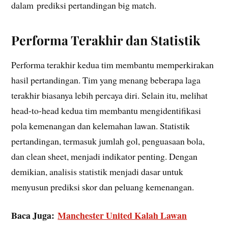
dalam prediksi pertandingan big match.
Performa Terakhir dan Statistik
Performa terakhir kedua tim membantu memperkirakan
hasil pertandingan. Tim yang menang beberapa laga
terakhir biasanya lebih percaya diri. Selain itu, melihat
head-to-head kedua tim membantu mengidentifikasi
pola kemenangan dan kelemahan lawan. Statistik
pertandingan, termasuk jumlah gol, penguasaan bola,
dan clean sheet, menjadi indikator penting. Dengan
demikian, analisis statistik menjadi dasar untuk
menyusun prediksi skor dan peluang kemenangan.
Baca Juga:
Manchester United Kalah Lawan