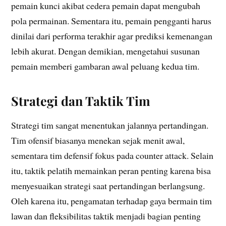
pemain kunci akibat cedera pemain dapat mengubah
pola permainan. Sementara itu, pemain pengganti harus
dinilai dari performa terakhir agar prediksi kemenangan
lebih akurat. Dengan demikian, mengetahui susunan
pemain memberi gambaran awal peluang kedua tim.
Strategi dan Taktik Tim
Strategi tim sangat menentukan jalannya pertandingan.
Tim ofensif biasanya menekan sejak menit awal,
sementara tim defensif fokus pada counter attack. Selain
itu, taktik pelatih memainkan peran penting karena bisa
menyesuaikan strategi saat pertandingan berlangsung.
Oleh karena itu, pengamatan terhadap gaya bermain tim
lawan dan fleksibilitas taktik menjadi bagian penting