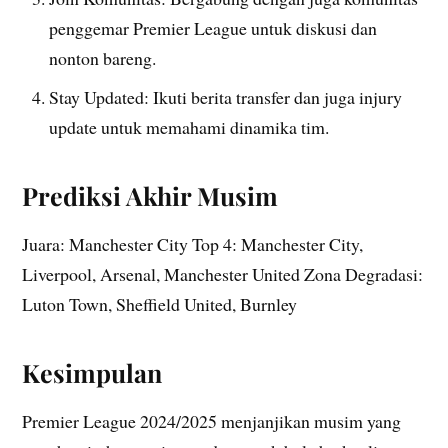
penggemar Premier League untuk diskusi dan
nonton bareng.
Stay Updated: Ikuti berita transfer dan juga injury
update untuk memahami dinamika tim.
Prediksi Akhir Musim
Juara: Manchester City Top 4: Manchester City,
Liverpool, Arsenal, Manchester United Zona Degradasi:
Luton Town, Sheffield United, Burnley
Kesimpulan
Premier League 2024/2025 menjanjikan musim yang