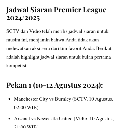
Jadwal Siaran Premier League
2024/2025
SCTV dan Vidio telah merilis jadwal siaran untuk
musim ini, menjamin bahwa Anda tidak akan
melewatkan aksi seru dari tim favorit Anda. Berikut
adalah highlight jadwal siaran untuk bulan pertama
kompetisi:
Pekan 1 (10-12 Agustus 2024):
Manchester City vs Burnley (SCTV, 10 Agustus,
02:00 WIB)
Arsenal vs Newcastle United (Vidio, 10 Agustus,
21:00 WIB)