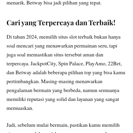
menarik, Betway bisa jadi pilihan yang tepat.
Cari yang Terpercaya dan Terbaik!
Di tahun 2024, memilih situs slot terbaik bukan hanya
soal mencari yang menawarkan permainan seru, tapi
juga soal memastikan situs tersebut aman dan
terpercaya. JackpotCity, Spin Palace, PlayAmo, 22Bet,
dan Betway adalah beberapa pilihan top yang bisa kamu
pertimbangkan. Masing-masing menawarkan
pengalaman bermain yang berbeda, namun semuanya
memiliki reputasi yang solid dan layanan yang sangat
memuaskan.
Jadi, sebelum mulai bermain, pastikan kamu memilih