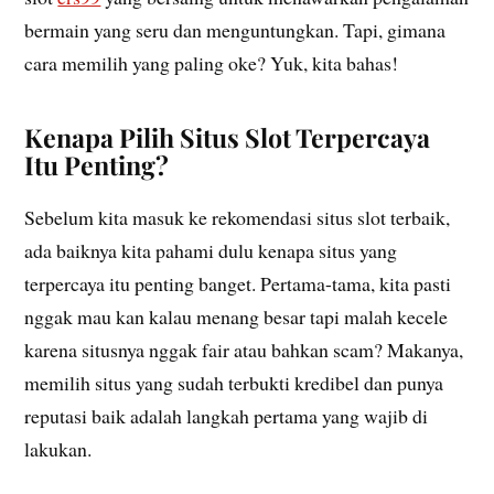
bermain yang seru dan menguntungkan. Tapi, gimana
cara memilih yang paling oke? Yuk, kita bahas!
Kenapa Pilih Situs Slot Terpercaya
Itu Penting?
Sebelum kita masuk ke rekomendasi situs slot terbaik,
ada baiknya kita pahami dulu kenapa situs yang
terpercaya itu penting banget. Pertama-tama, kita pasti
nggak mau kan kalau menang besar tapi malah kecele
karena situsnya nggak fair atau bahkan scam? Makanya,
memilih situs yang sudah terbukti kredibel dan punya
reputasi baik adalah langkah pertama yang wajib di
lakukan.