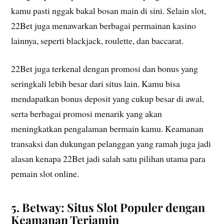
kamu pasti nggak bakal bosan main di sini. Selain slot,
22Bet juga menawarkan berbagai permainan kasino
lainnya, seperti blackjack, roulette, dan baccarat.
22Bet juga terkenal dengan promosi dan bonus yang
seringkali lebih besar dari situs lain. Kamu bisa
mendapatkan bonus deposit yang cukup besar di awal,
serta berbagai promosi menarik yang akan
meningkatkan pengalaman bermain kamu. Keamanan
transaksi dan dukungan pelanggan yang ramah juga jadi
alasan kenapa 22Bet jadi salah satu pilihan utama para
pemain slot online.
5.
Betway: Situs Slot Populer dengan
Keamanan Terjamin