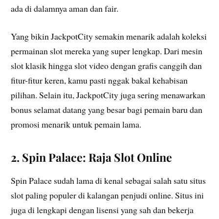
ada di dalamnya aman dan fair.
Yang bikin JackpotCity semakin menarik adalah koleksi
permainan slot mereka yang super lengkap. Dari mesin
slot klasik hingga slot video dengan grafis canggih dan
fitur-fitur keren, kamu pasti nggak bakal kehabisan
pilihan. Selain itu, JackpotCity juga sering menawarkan
bonus selamat datang yang besar bagi pemain baru dan
promosi menarik untuk pemain lama.
2.
Spin Palace: Raja Slot Online
Spin Palace sudah lama di kenal sebagai salah satu situs
slot paling populer di kalangan penjudi online. Situs ini
juga di lengkapi dengan lisensi yang sah dan bekerja