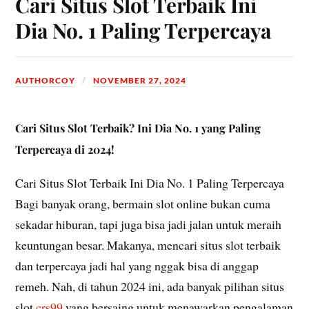
Cari Situs Slot Terbaik Ini
Dia No. 1 Paling Terpercaya
AUTHORCOY
NOVEMBER 27, 2024
Cari Situs Slot Terbaik? Ini Dia No. 1 yang Paling
Terpercaya di 2024!
Cari Situs Slot Terbaik Ini Dia No. 1 Paling Terpercaya
Bagi banyak orang, bermain slot online bukan cuma
sekadar hiburan, tapi juga bisa jadi jalan untuk meraih
keuntungan besar. Makanya, mencari situs slot terbaik
dan terpercaya jadi hal yang nggak bisa di anggap
remeh. Nah, di tahun 2024 ini, ada banyak pilihan situs
slot
crs99
yang bersaing untuk menawarkan pengalaman