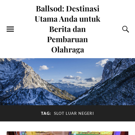
Ballsod: Destinasi
Utama Anda untuk
Berita dan
Pembaruan
Olahraga
TAG:
SLOT LUAR NEGERI