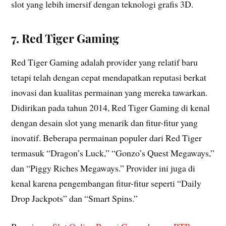
slot yang lebih imersif dengan teknologi grafis 3D.
7.
Red Tiger Gaming
Red Tiger Gaming adalah provider yang relatif baru
tetapi telah dengan cepat mendapatkan reputasi berkat
inovasi dan kualitas permainan yang mereka tawarkan.
Didirikan pada tahun 2014, Red Tiger Gaming di kenal
dengan desain slot yang menarik dan fitur-fitur yang
inovatif. Beberapa permainan populer dari Red Tiger
termasuk “Dragon’s Luck,” “Gonzo’s Quest Megaways,”
dan “Piggy Riches Megaways.” Provider ini juga di
kenal karena pengembangan fitur-fitur seperti “Daily
Drop Jackpots” dan “Smart Spins.”