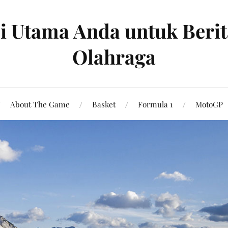
si Utama Anda untuk Ber
Olahraga
About The Game
Basket
Formula 1
MotoGP