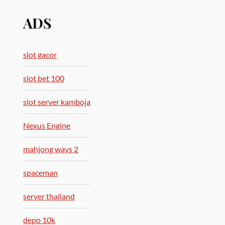
ADS
slot gacor
slot bet 100
slot server kamboja
Nexus Engine
mahjong ways 2
spaceman
server thailand
depo 10k