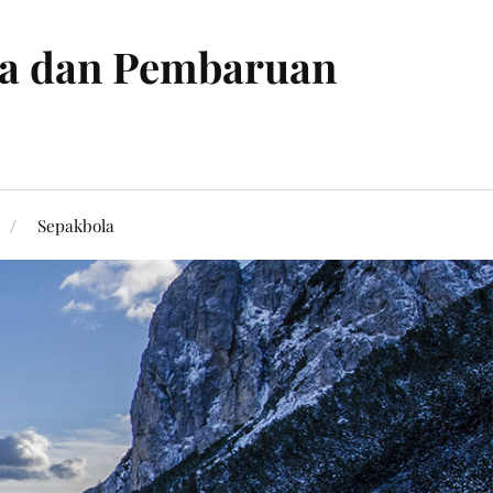
ita dan Pembaruan
Sepakbola