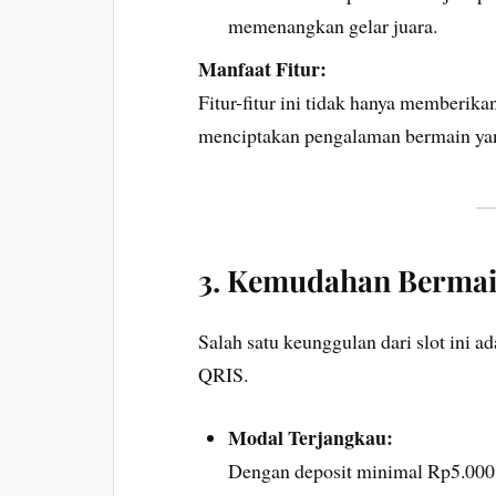
memenangkan gelar juara.
Manfaat Fitur:
Fitur-fitur ini tidak hanya memberika
menciptakan pengalaman bermain ya
3.
Kemudahan Bermain
Salah satu keunggulan dari slot ini 
QRIS.
Modal Terjangkau:
Dengan deposit minimal Rp5.000,