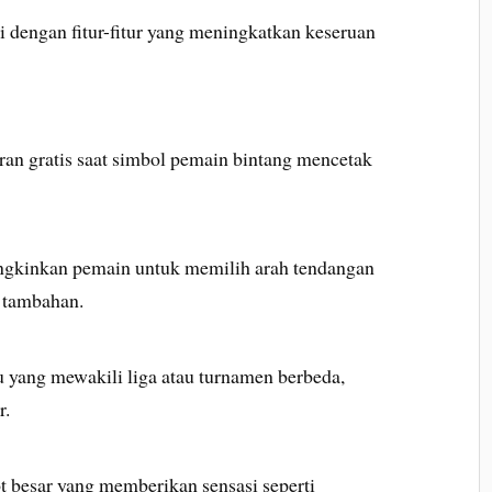
pi dengan fitur-fitur yang meningkatkan keseruan
n gratis saat simbol pemain bintang mencetak
ngkinkan pemain untuk memilih arah tendangan
 tambahan.
 yang mewakili liga atau turnamen berbeda,
r.
t besar yang memberikan sensasi seperti