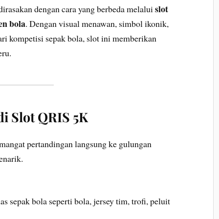
slot
 dirasakan dengan cara yang berbeda melalui
en bola
. Dengan visual menawan, simbol ikonik,
 dari kompetisi sepak bola, slot ini memberikan
eru.
i Slot QRIS 5K
mangat pertandingan langsung ke gulungan
narik.
 sepak bola seperti bola, jersey tim, trofi, peluit