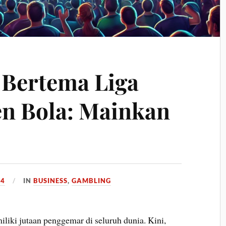
 Bertema Liga
n Bola: Mainkan
24
IN
BUSINESS
,
GAMBLING
liki jutaan penggemar di seluruh dunia. Kini,