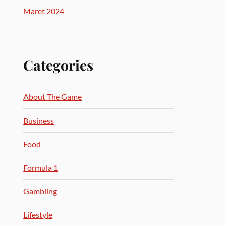
Maret 2024
Categories
About The Game
Business
Food
Formula 1
Gambling
Lifestyle