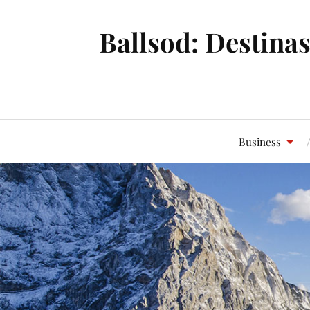
Ballsod: Destina
Business