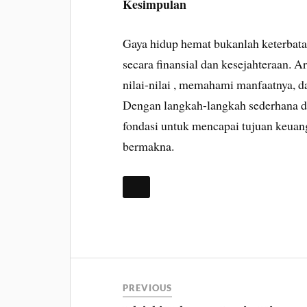
Kesimpulan
Gaya hidup hemat bukanlah keterbatas
secara finansial dan kesejahteraan. 
nilai-nilai , memahami manfaatnya, 
Dengan langkah-langkah sederhana da
fondasi untuk mencapai tujuan keuan
bermakna.
PREVIOUS