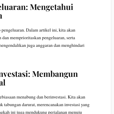
eluaran: Mengetahui
h
pengeluaran. Dalam artikel ini, kita akan
 dan memprioritaskan pengeluaran, serta
engendalikan juga anggaran dan menghindari
Investasi: Membangun
al
ebiasaan menabung dan berinvestasi. Kita akan
 tabungan darurat, merencanakan investasi yang
ngkah ini juga mendukung perjalanan menuju