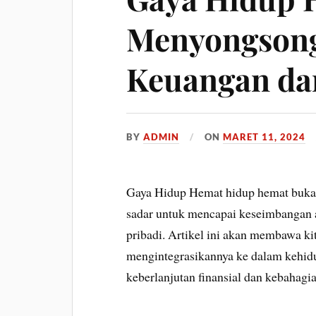
Menyongson
Keuangan da
BY
ADMIN
ON
MARET 11, 2024
Gaya Hidup Hemat hidup hemat bukanl
sadar untuk mencapai keseimbangan a
pribadi. Artikel ini akan membawa kit
mengintegrasikannya ke dalam kehidu
keberlanjutan finansial dan kebahagi