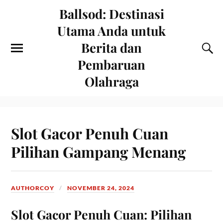
Ballsod: Destinasi
Utama Anda untuk
Berita dan
Pembaruan
Olahraga
Slot Gacor Penuh Cuan
Pilihan Gampang Menang
AUTHORCOY
NOVEMBER 24, 2024
Slot Gacor Penuh Cuan: Pilihan