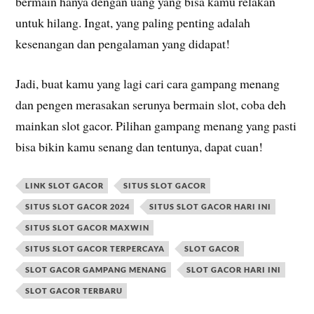
bermain hanya dengan uang yang bisa kamu relakan
untuk hilang. Ingat, yang paling penting adalah
kesenangan dan pengalaman yang didapat!
Jadi, buat kamu yang lagi cari cara gampang menang
dan pengen merasakan serunya bermain slot, coba deh
mainkan slot gacor. Pilihan gampang menang yang pasti
bisa bikin kamu senang dan tentunya, dapat cuan!
LINK SLOT GACOR
SITUS SLOT GACOR
SITUS SLOT GACOR 2024
SITUS SLOT GACOR HARI INI
SITUS SLOT GACOR MAXWIN
SITUS SLOT GACOR TERPERCAYA
SLOT GACOR
SLOT GACOR GAMPANG MENANG
SLOT GACOR HARI INI
SLOT GACOR TERBARU