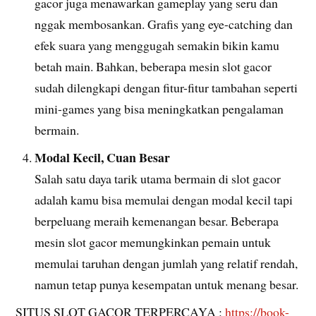
gacor juga menawarkan gameplay yang seru dan
nggak membosankan. Grafis yang eye-catching dan
efek suara yang menggugah semakin bikin kamu
betah main. Bahkan, beberapa mesin slot gacor
sudah dilengkapi dengan fitur-fitur tambahan seperti
mini-games yang bisa meningkatkan pengalaman
bermain.
Modal Kecil, Cuan Besar
Salah satu daya tarik utama bermain di slot gacor
adalah kamu bisa memulai dengan modal kecil tapi
berpeluang meraih kemenangan besar. Beberapa
mesin slot gacor memungkinkan pemain untuk
memulai taruhan dengan jumlah yang relatif rendah,
namun tetap punya kesempatan untuk menang besar.
SITUS SLOT GACOR TERPERCAYA :
https://book-