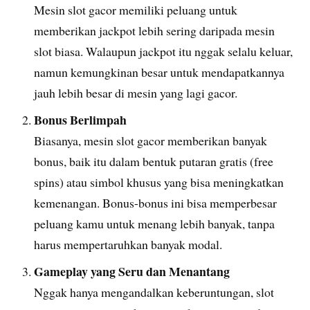
Mesin slot gacor memiliki peluang untuk
memberikan jackpot lebih sering daripada mesin
slot biasa. Walaupun jackpot itu nggak selalu keluar,
namun kemungkinan besar untuk mendapatkannya
jauh lebih besar di mesin yang lagi gacor.
Bonus Berlimpah
Biasanya, mesin slot gacor memberikan banyak
bonus, baik itu dalam bentuk putaran gratis (free
spins) atau simbol khusus yang bisa meningkatkan
kemenangan. Bonus-bonus ini bisa memperbesar
peluang kamu untuk menang lebih banyak, tanpa
harus mempertaruhkan banyak modal.
Gameplay yang Seru dan Menantang
Nggak hanya mengandalkan keberuntungan, slot