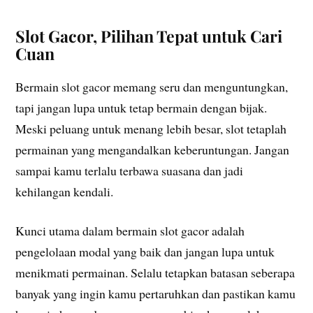
Slot Gacor, Pilihan Tepat untuk Cari
Cuan
Bermain slot gacor memang seru dan menguntungkan,
tapi jangan lupa untuk tetap bermain dengan bijak.
Meski peluang untuk menang lebih besar, slot tetaplah
permainan yang mengandalkan keberuntungan. Jangan
sampai kamu terlalu terbawa suasana dan jadi
kehilangan kendali.
Kunci utama dalam bermain slot gacor adalah
pengelolaan modal yang baik dan jangan lupa untuk
menikmati permainan. Selalu tetapkan batasan seberapa
banyak yang ingin kamu pertaruhkan dan pastikan kamu