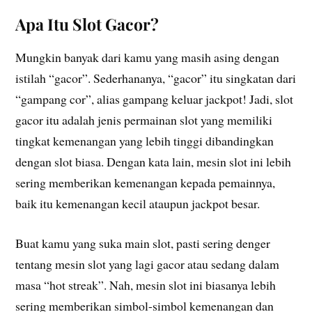
Apa Itu Slot Gacor?
Mungkin banyak dari kamu yang masih asing dengan
istilah “gacor”. Sederhananya, “gacor” itu singkatan dari
“gampang cor”, alias gampang keluar jackpot! Jadi, slot
gacor itu adalah jenis permainan slot yang memiliki
tingkat kemenangan yang lebih tinggi dibandingkan
dengan slot biasa. Dengan kata lain, mesin slot ini lebih
sering memberikan kemenangan kepada pemainnya,
baik itu kemenangan kecil ataupun jackpot besar.
Buat kamu yang suka main slot, pasti sering denger
tentang mesin slot yang lagi gacor atau sedang dalam
masa “hot streak”. Nah, mesin slot ini biasanya lebih
sering memberikan simbol-simbol kemenangan dan